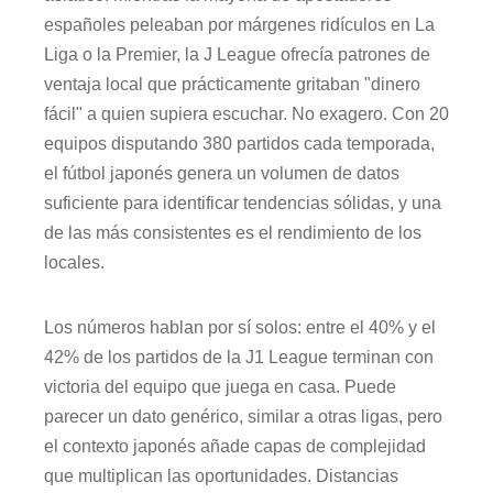
españoles peleaban por márgenes ridículos en La
Liga o la Premier, la J League ofrecía patrones de
ventaja local que prácticamente gritaban "dinero
fácil" a quien supiera escuchar. No exagero. Con 20
equipos disputando 380 partidos cada temporada,
el fútbol japonés genera un volumen de datos
suficiente para identificar tendencias sólidas, y una
de las más consistentes es el rendimiento de los
locales.
Los números hablan por sí solos: entre el 40% y el
42% de los partidos de la J1 League terminan con
victoria del equipo que juega en casa. Puede
parecer un dato genérico, similar a otras ligas, pero
el contexto japonés añade capas de complejidad
que multiplican las oportunidades. Distancias