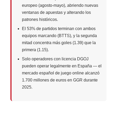
europeo (agosto-mayo), abriendo nuevas
ventanas de apuestas y alterando los
patrones históricos.
El 53% de partidos terminan con ambos
equipos marcando (BTTS), y la segunda
mitad concentra más goles (1.39) que la
primera (1.15).
Solo operadores con licencia DGOJ
pueden operar legalmente en España — el
mercado español de juego online alcanzó
1.700 millones de euros en GGR durante
2025.