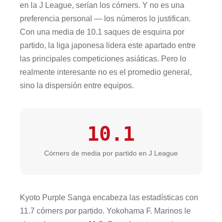
en la J League, serían los córners. Y no es una
preferencia personal — los números lo justifican.
Con una media de 10.1 saques de esquina por
partido, la liga japonesa lidera este apartado entre
las principales competiciones asiáticas. Pero lo
realmente interesante no es el promedio general,
sino la dispersión entre equipos.
10.1
Córners de media por partido en J League
Kyoto Purple Sanga encabeza las estadísticas con
11.7 córners por partido. Yokohama F. Marinos le