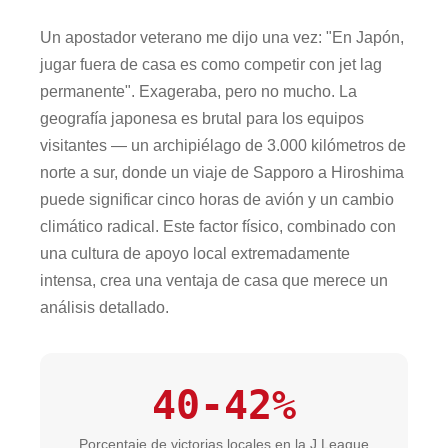
Un apostador veterano me dijo una vez: "En Japón,
jugar fuera de casa es como competir con jet lag
permanente". Exageraba, pero no mucho. La
geografía japonesa es brutal para los equipos
visitantes — un archipiélago de 3.000 kilómetros de
norte a sur, donde un viaje de Sapporo a Hiroshima
puede significar cinco horas de avión y un cambio
climático radical. Este factor físico, combinado con
una cultura de apoyo local extremadamente
intensa, crea una ventaja de casa que merece un
análisis detallado.
40-42%
Porcentaje de victorias locales en la J League