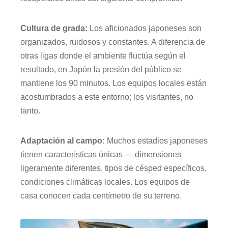
Cultura de grada:
Los aficionados japoneses son
organizados, ruidosos y constantes. A diferencia de
otras ligas donde el ambiente fluctúa según el
resultado, en Japón la presión del público se
mantiene los 90 minutos. Los equipos locales están
acostumbrados a este entorno; los visitantes, no
tanto.
Adaptación al campo:
Muchos estadios japoneses
tienen características únicas — dimensiones
ligeramente diferentes, tipos de césped específicos,
condiciones climáticas locales. Los equipos de
casa conocen cada centímetro de su terreno.