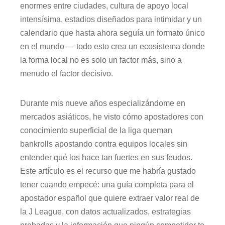
enormes entre ciudades, cultura de apoyo local
intensísima, estadios diseñados para intimidar y un
calendario que hasta ahora seguía un formato único
en el mundo — todo esto crea un ecosistema donde
la forma local no es solo un factor más, sino a
menudo el factor decisivo.
Durante mis nueve años especializándome en
mercados asiáticos, he visto cómo apostadores con
conocimiento superficial de la liga queman
bankrolls apostando contra equipos locales sin
entender qué los hace tan fuertes en sus feudos.
Este artículo es el recurso que me habría gustado
tener cuando empecé: una guía completa para el
apostador español que quiere extraer valor real de
la J League, con datos actualizados, estrategias