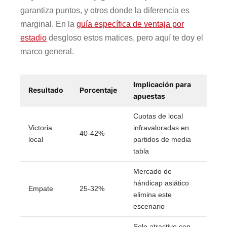
garantiza puntos, y otros donde la diferencia es
marginal. En la
guía específica de ventaja por
estadio
desgloso estos matices, pero aquí te doy el
marco general.
Implicación para
Resultado
Porcentaje
apuestas
Cuotas de local
Victoria
infravaloradas en
40-42%
local
partidos de media
tabla
Mercado de
hándicap asiático
Empate
25-32%
elimina este
escenario
Solo atractivo con