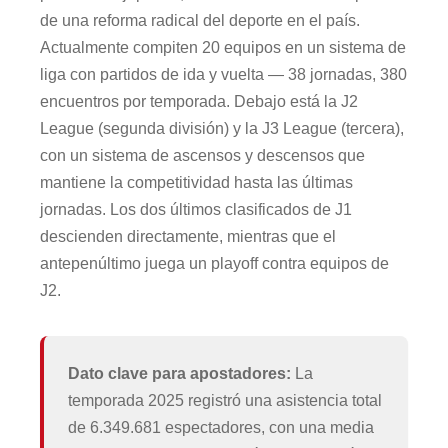
de una reforma radical del deporte en el país.
Actualmente compiten 20 equipos en un sistema de
liga con partidos de ida y vuelta — 38 jornadas, 380
encuentros por temporada. Debajo está la J2
League (segunda división) y la J3 League (tercera),
con un sistema de ascensos y descensos que
mantiene la competitividad hasta las últimas
jornadas. Los dos últimos clasificados de J1
descienden directamente, mientras que el
antepenúltimo juega un playoff contra equipos de
J2.
Dato clave para apostadores:
La
temporada 2025 registró una asistencia total
de 6.349.681 espectadores, con una media