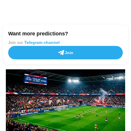
Want more predictions?
Join our
Telegram channel
Join