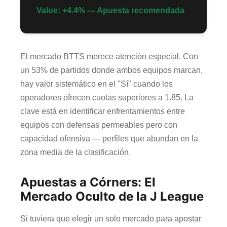
Value: +4.4% — Apuesta recomendada
El mercado BTTS merece atención especial. Con
un 53% de partidos donde ambos equipos marcan,
hay valor sistemático en el "Sí" cuando los
operadores ofrecen cuotas superiores a 1.85. La
clave está en identificar enfrentamientos entre
equipos con defensas permeables pero con
capacidad ofensiva — perfiles que abundan en la
zona media de la clasificación.
Apuestas a Córners: El
Mercado Oculto de la J League
Si tuviera que elegir un solo mercado para apostar