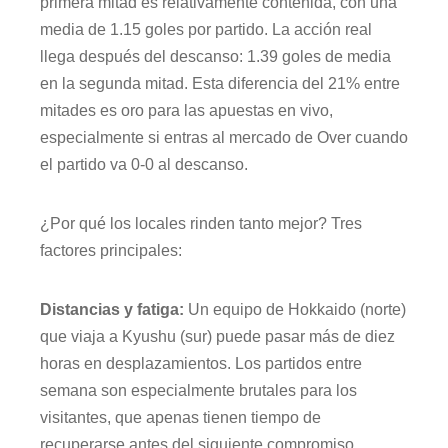
primera mitad es relativamente contenida, con una
media de 1.15 goles por partido. La acción real
llega después del descanso: 1.39 goles de media
en la segunda mitad. Esta diferencia del 21% entre
mitades es oro para las apuestas en vivo,
especialmente si entras al mercado de Over cuando
el partido va 0-0 al descanso.
¿Por qué los locales rinden tanto mejor? Tres
factores principales:
Distancias y fatiga:
Un equipo de Hokkaido (norte)
que viaja a Kyushu (sur) puede pasar más de diez
horas en desplazamientos. Los partidos entre
semana son especialmente brutales para los
visitantes, que apenas tienen tiempo de
recuperarse antes del siguiente compromiso.