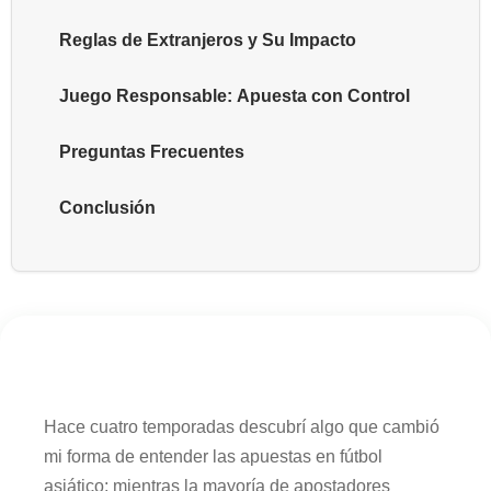
Reglas de Extranjeros y Su Impacto
Juego Responsable: Apuesta con Control
Preguntas Frecuentes
Conclusión
Hace cuatro temporadas descubrí algo que cambió
mi forma de entender las apuestas en fútbol
asiático: mientras la mayoría de apostadores