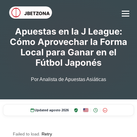
Apuestas en la J League:
Cómo Aprovechar la Forma
Local para Ganar en el
Fútbol Japonés
Por Analista de Apuestas Asiáticas
Updated agosto 2026
18+
Failed to load.
Retry