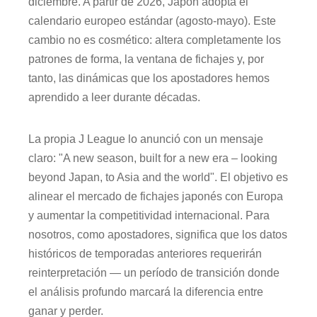
diciembre. A partir de 2026, Japón adopta el
calendario europeo estándar (agosto-mayo). Este
cambio no es cosmético: altera completamente los
patrones de forma, la ventana de fichajes y, por
tanto, las dinámicas que los apostadores hemos
aprendido a leer durante décadas.
La propia J League lo anunció con un mensaje
claro: "A new season, built for a new era – looking
beyond Japan, to Asia and the world". El objetivo es
alinear el mercado de fichajes japonés con Europa
y aumentar la competitividad internacional. Para
nosotros, como apostadores, significa que los datos
históricos de temporadas anteriores requerirán
reinterpretación — un período de transición donde
el análisis profundo marcará la diferencia entre
ganar y perder.