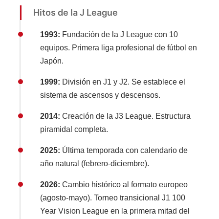
Hitos de la J League
1993:
Fundación de la J League con 10
equipos. Primera liga profesional de fútbol en
Japón.
1999:
División en J1 y J2. Se establece el
sistema de ascensos y descensos.
2014:
Creación de la J3 League. Estructura
piramidal completa.
2025:
Última temporada con calendario de
año natural (febrero-diciembre).
2026:
Cambio histórico al formato europeo
(agosto-mayo). Torneo transicional J1 100
Year Vision League en la primera mitad del